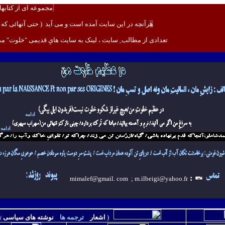
مجموعه ای از کتابها
ه
رآنچه در اين سايت آمده است و می آيد ( حتی آنهائی که بان
تعدادی
از مطالب ِ سايت ، لينک به سايت هایِ قديمی "خلوت" م
ادامه
ادامه
:
llet 2026
mimalef@gmail. com ;
m.ilbeigi@yahoo.fr
(
اشعار
ترجمه ها
نوشته های سياسی
)