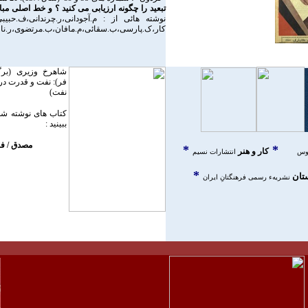
تبعيد را چگونه ارزيابی می کنيد ؟ و خط اصلی م
نوشته هائی از : م.آجودانی،ر.چرندانی،ف.حبيبی،
کار،ک.پارسی،ب.سقائی،م.مافان،ب.مرتضوی،ر.نا
شاهرخ وزيری (برگ
فر): نفت و قدرت در ا
نفت)
کتاب های نوشته شده
ببينيد :
مصدق / فا
*
*
کار و هنر
وس
انتشارات نسيم
*
تان
نشريهء رسمی فرهنگتانِ ايران