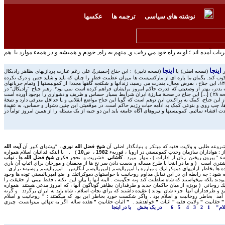
نوشته های سياسی
ترجمه ها
عکسها
ت آمده اند ؛ او به راه خود مي رفت و ِ منھم به راه ِ خودم و ھمیشه و در ھمهء
موارد با
هم
اينجا
اينجا
ر
(نسخه اضلی) يا
(نسخه تايپی)
:
این جناح [خمينی]، علی رغم عبارت پردازیهای بظاهر رادیکال
رکوب کند. بگمان ما پاره ای از مارکسیست ها میزان عظمت خطر را چنان که باید و شاید حس و درک نکرده
[...] اگر در دهۀ دوم شهریور ماه ۱۳۵۷، این جناح ، بفرض محال، بقدرت می رسید، زندانها و شکنجه گاهها مجددا از کمونیستها [ وتمامِ جريانهای
بدتر، بهتر از وضعیتی که قدرت حاکم امروز برایشان فراهم کرده است نمی بود*. رهبر جناح "رادیکال" در
مصاحبه با بخش فارسی رادیوی بی. بی. سی (در ۱۷ اکتبر ۷۸) اظهار داشت که اگر کمونیستها "براه راست" بر گشتند ما با آنها کاری نداریم ولی اگر خواستند "خیانت" کنند ما با آنها رفتار دیگری خواهیم کرد. (صفحه ۲۸ ) [...] این جناح در صحنۀ مبارزۀ ایران شرایط بسیار حساس و ظریف و دشواری را بوجود آورده است
این جناح، کمک به پراکندن این توهم است که گویا این جناح مواضع انقلابی و یا حداقل مترقی دارد و نتیجۀ
نبه ها، چپ روی و بنوعی کمک به ادامه حیات رژیم حاکم است. در موقعیتی این چنین دشوار و حساس، به عقیدۀ
شاء نمائیم. کمونیستها و نیروهای آگاه جامعه باید این دو جنبه از یک مسئله را از همین امروز تواماً در
وعه طلبی و ولايت فقيه که مبتکر و بنيانگذار اضلی آن
شيخ فضل الله نوری
، "پيشوای کبير آن
آيت الله
ز : هوادارانِ سازمانِ وحدتِ كمونيستي در اروپا ، فوريهء
1982
، ص
10
) . با اينكه فدائيانِ اسلام همواره
هء " بيرون ريختنِ زنان از ادارات ) ، مهار ميزد .
كاشاني
قشريت و تحجر فكري
شيخ
فضل الله
ها
،
نواب
شتري است ( و ما در اينجا با طرحِ مساله و بدست دادنِ سر نخ ها از محققان و مورخان برايِ اثباتِ آن ياري
ا بخاطرِ آزاديهايِ دموكراتيك و مبارزه با امپرياليسم (امپرياليسمِ انگليس – امپرياليسمِ روسيهء تزاري –
ه شود : چه رابطه اي در اين تقابل مداومِ روحانيت با خواستهايِ دموكراتيك و ضدِ امپرياليستيِ توده ها وجود
بودند بلكه ميخواستند كه شاه سلطنت كند ونه حگومت . البته آنها با بيانِ اين نكته ، فقط نيمي از حقيقت را
يك روحاني
( بويژه از ميانِ حاكمانِ جديد و طرفدارانِ بظاهر گوناگونِ آنها ، كه امروز مدعي هستند همواره
 و طرفدارانِ آنها جزء شان بودند ) عقيده داشتند كه برايِ نجاتِ اسلام ، شاه بايد به ايران برگردد و گرنه
مد بخاطرِ روخانيت و اسلام بود . واگر شكست خورد بخاطرِ اين بود كه ميگفتند :
"
روخانيت و اسلام
"
حقانيت
"
ولايتِ فقيه
"
اثبات
"
خواهدشد .
"
اثباتِ حقانيتِ
"
هفده ساله اگر به تنهائي ميتوانست چيزي
لام"
1
2
3
4
5
6
در یک بخش
يا در
اينجا