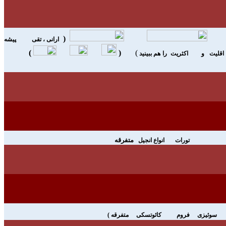
(
ارانی ، تقی
پيشه
)
(
)
اقليت
و
اکثريت
را هم ببينيد
متفرقه
تورات انواع انجيل
سوئيزی
فروم
کائوتسکی
متفرقه
)