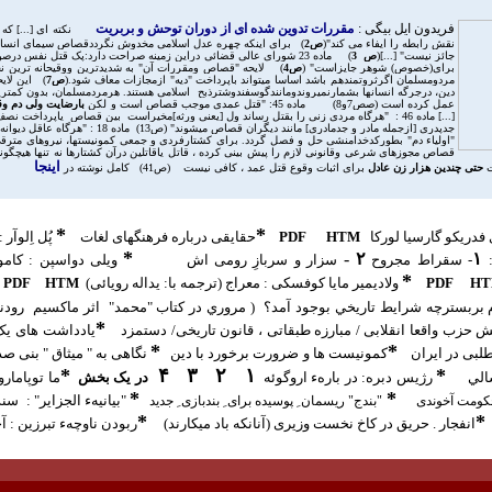
فريدون ايل بيگی :
مقررات تدوين شده ای از دوران توحش و بربريت
نکته ای [...] 
نقش رابطه را ايفاء می کند"(
ص2
جائز نيست" [...](
ص 3
) ماده 23 شورای عالی قضائی دراين زمينه صراحت دارد:پک قتل نفس درصورتی مجازاست که
برای(خصوص) شوهر جايزاست" (
ص4
) لايحه "قصاص ومقررات آن" به شديدترين ووقيحانه ترين نحوی
مردومسلمان اگرثروتمندهم باشد اساسا ميتواند باپرداخت "ديه" ازمجازات معاف شود.(
ص7
)
اين لاي
دين، درجرگه انسانها بشمارنميروندومانندگوسفندوشترذبح اسلامی هستند. هرمردمسلمان، بدون کمترين 
عمل کرده است (صص7و8) ماده 45: "قتل عمدی موجب قصاص است و لکن
بارضايت ولی دم وق
"اولياء دم" بطورکدخدامنشی حل و فصل گردد. برای کشتارفردی و جمعی کمونيستها، نيروهای مترقی ،
قصاص مجوزهای شرعی وقانونی لازم را پيش بينی کرده ، قاتل ياقاتلين درآن کشتارها نه تنها هيچگون
اينجا
ت
حتی چندين هزار زن عادل
برای اثبات وقوع قتل عمد ، کافی نيست (ص41) کامل نوشته در
*
*
 فدريکو گارسيا لورکا
HTM
PDF
حقایقی درباره فرهنگهای لغات
پُل اِلوآر :
*
-
۲
۱
:
- سقراط مجروح
سزار و سربازِ رومی
اش
و
يلی دواسپن : کامو
*
HT
PDF
ولادیمیر مایا کوفسکی : معراج (ترجمه با: يداله
رویائی)
HTM
PDF
 بربسترچه شرايط تاريخي بوجود آمد؟
(
مروري در کتاب "محمد" اثر ماکسيم رود
*
ش حزب واقعا انقلابی / مبارزه طبقاتی ، قانون تاريخی/ دستمزد
يادداشت های يک 
*
*
بی در ايران
کمونيست ها و ضرورت برخورد با دين
نگاهی به " ميثاق " بنی صد
*
۴
۳
۲
۱
*
لي
رژيس دبره: در بارهء اروگوئه
در يک بخش
ما توپامار
*
*
"بيانيهء الجزاير"
: سند 
کومت آخوندی
"بندج" ريسمان ِ پوسيده برای ِ بندبازی ِ جديد
*
*
انفجار . حريق در کاخ نخست وزيری
(آنانکه باد ميکارند)
ربودن ناوچهء تبرزين : 