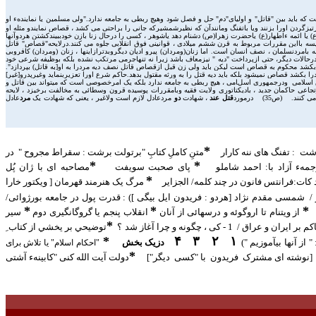
 بايد بين "قاتل" و اوليای"دم" حل و فصل شود وهيچ ربطی به جامعه ندارد."ولی مسلمين يا نمايندهء او
جانی باشد جايژ نيست بلکه بايد باشمشيرتيزگردن اورا بزنند ويا باتفنگ ومانندآن که نظيرشمشيرکه جانی را براحتی می کشد ، قصاص نمايندو مثله او
 يا ائمه ءاطهار(ع) ياحضرت زهرا(ص) دشنام دهد ياشوهر ، کسی را درحال زنا بازن خودببيندکشتن هردوآنها
يسه بااين مقررات مربوط به قرن ششم ميلادی ، قوانينی فوق انقلابی جلوه می کنند.درلايحه"قصاص" قاتل
امردنسلمان ، نصف انسان است. اما زنان(ومردان) پيرو اديان ديگروبدترازاينها ، زنان (ومردان) کافروبی
ودرحالات ديگر، حتی ازپرداخت "ديه " نيزمعاف باشد زيرا نه تنهاجرمی مرتکب نشده بلکه بوظيفه شرعی خود
ه 5 : "هرگاه مردمسلمانی عمدا زن مسلمانی رابکشد محکوم به قصاص است ليکن بايد ولی زن قبل ازقصاص قاتل نصف دیه مردرا به او[به قاتل) بپردازد".
ين قصاص ياپرداخت نصف ديه کامل به قاتل وبين مطالبه ديه زن از قاتل" (صص12و13) [...] ماده16 : "هرگاه پدر و جد پدری فرزندخودرا بکشد قصاص نميشود بلکه بايد ديه قتل را به ورثه مقتول بدهد.حاکم شرع اورا تعزيربنمايد وغيرپدرو[غير]
ماده 18 : "هرگاه عاقل ديوانه ای را بکشد قصاص نميشود بلکه باید ديه قتل را به ورثه مقتول بپردازد" (ص14) [...] قتل وجنايت درحقوق اسلامی ودرجمهوری اسلامی ، هيچ ربطی به جامعه ندارد بلکه يک امرخصوصی است که ميتواند بين قاتل و
عی حاکمان جديد ، باديکتاتوری ولايت فقيه وبامقررات پوسيده قرون وسطائی به مخالفت برخيزد ، لايحه
 (ص35) درمورد
قتل عند
، شهادت
دو
مردعادل لازم است ولاغير ، يعنی که شهادت يک
مرد
عادل
*
شت : تفنگ های ننه کارار
متنِ کاملِ کتابِ "برتولت برشت : سقراط مجروح " در
*
*
مهء آزاد با: احمد شاملو
پای صحبت سویفت
مصاحبه ای با ژان
پُل
*
 کات:فرانتس فانون در چند کلمه/ الجزاير
مرگ يک هنرمند قهرمان
[ ويکتور خارا
 /
شمسی مقدم نژاد [هردو : فريدون ايل بيگی ]) : قدرت پول در جامعه بورژوائی/
*
*
*
از ويتنام تا اروگوئه
و درسهائی از آنان
انقلاب پنجم يا گروگانگيری دوم
سير
*
و عراق / 1 - کی ، چگونه و چرا آغاز شد ؟
توضيحي بر يخشي از کتاب ِ
*
۴
۳
۲
۱
 از آنها بيآموزيم ")
دزيک بخش
"احکام اسلام"
يا تلاش برای
*
[نوشته ای مشترک فريدون با "کسی ديگر"]
دولت آيت الله کنی "کابينهء آشتی