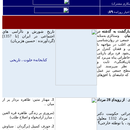
کاری مشترک)
۸
۹
خبار روزانهء
)
بازگشت به گذشته در
تاريخِ شورش و ناآرامی هایِ
یان
وستالژی به‌مثابه
اجتماعی در ايران [تا 1357]
 جمعی:
در روان‌شناسی
(گردآورنده : حسين هژبريان)
ی اغلب در مواجهه با
ی و فقدان کنترل بر
شود. فرد برای بازیابی
اطراتی پناه می‌برد که
کتابخانهء خلوت ، تاريخی
ان‌یافتگی»، ثابت و
ه نظر می‌رسند. این
سطح جمعی نیز عمل
که جامعه‌ای با افق‌های
 :
از رويدادِ 28 مرداد
1.
مهناز متين: طاهره بردار پر از
ميان ...
(مروری بر زندگی طاهره قره العين
جرائی حکومت دکتر
، مبارز آزاديخواه و اصلاح طلب)
مصدق در صبح 28 مرداد 1332 معلول
 ، يا توطئه خارجی
؟
2.
جوزف کمپيل (برگردان : سياوش