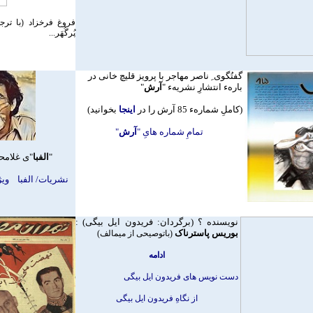
فروغ فرخزاد (با ترج
پُرگُهَر
...
گفتُگوی ِ ناصر مهاجر با پرويز قليچ خانی در
بارهء انتشارِ نشريهء "
آرش
"
(
کاملِ شمارهء 85 آرش را در
اينجا
بخوانيد
)
تمامِ شماره هایِ "
آرش
"
"
الفبا
"
ی غلامح
نشريات/ الفبا
ويژ
نويسنده ؟ (برگردان: فريد
و
ن ايل بيگی) :
بوريس پاسترناک
(باتوصيحی از ميمالف)
ادامه
دست نويس های فريدون ايل بيگی
از نگاهِ فريدون ايل بيگی