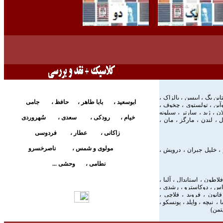
ين بگ ، ايبسن ، بالزاک ،
ابوسعيد ،
بابا طاهر ،
حافظ ،
جامی
وآين ، تولستوی ، چخوف ،
ن ، ژيد ، سارتر ، سيلونه
خيام ،
رودکی ،
سعدی ،
سُهروردی
 ، لندن ، مارگز ، مان ،
زاکانی ،
عطار ،
فردوسی
مولوی و شمس ،
ناصرخسرو
ز ، خليل جبران ، درويش ،
نطامی ،
وحشی ...
اطون ، استاندال ، آلبا ،
راس ، دوکاسترو ، رشدی ،
انون ، فرويد ، فلاچی ،
، نيچه ، وايلد ، يونسکو ،
يتمن
)