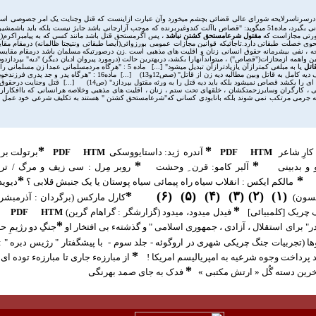
که درسرتاسرلايحه شورای عالی قضائی بچشم ميخورد وآن عبارت ازاينست که قتل وجنايت يک امر جصوصی است که
) برای اينکه چهره عدل اسلامی مخدوش نگرددقصاص سيمای انسانی بگيرد، ماده51 ميگويد: "قصاص باآلت کندوغيربرنده که موجب آزار
مقتول شرعامستحق کشتن نباشد
، پس اگرمستحق قتل باشد مانند کسی که به پيامبراکرم(ع)
 خصلت طبقاتی دارد.تاجائيکه قوانين مجازات عمومی بورزوائی(ايصا طبقاتی ونتیجتا ظالمانه) درمقام مقا
حه ، نفی بيشرمانه حقوق انسانی زنان و اقليت های مذهبی است .زن درصورتيکه مسلمان باشد درمقام مقايسه ب
واهمه ازمجازات("قصاص") ، ميتواندآنهارا بکشد، دربهترين حالت (درمورد پيروان اديان ديگر) "ديه" بپردازد
اتل
يا به مبلغی کمترازآن يازيادترازآن تبديل ميشود" [...] ماد
[...] ماده 46 : "هرگاه مردی زنی را بقتل رساند ول [يعنی ورثه]مخيراست ب
جدپدری [ازجمله مادر و جدمادری] مانند ديگران قصاص ميشوند" (ص13) 
 کارگران وسايرزحمتکشان ، خلقهای تحت ستم ، زنان ، اقليت های مذهبی وخلاصه هرانسانی که باافکارارتجا
ه جرمی مرتکب نمی شوند بلکه بانابودی کسانی که"شرعامستحق کشتن " هستند به تکليف شرعی خود عمل می کنند.
*
*
کارِ شاعر
HTM
PDF
آندره ژيد: داستايووسکی
HTM
PDF
برتولت بر
*
*
 و بدبينی
آلبر کامو
:
قرن ِ وحشت
روبر مِرل : سی زيف و مرگ / ترج
*
*
مالکم ایکس : انقلاب سياه راه پيمائی سياه پوستان يا يک جنبش قلابی ؟
ديويد
*
)
۶
(
)
۵
(
)
۴
(
)
۳
(
)
۲
(
)
۱
(
نسون)
کارل مارکس (برگردان : آذرمبشر
*
چريک [کلمبيائی]
فیدل میدود، میدود
(
گزارشگر : گراهام گرین)
HTM
PDF
*
ر" برای استقلال ، آزادی ، جمهوری اسلامی " و گذشتهء بی افتخار او
جنگِ دو رژيمِ حاکم بر ايران 
وها (تجربيات جنگ چريکی شهری در اروگوئه - جلد سوم -
با پيشگفتار " رژيس دبره " : "
*
پرداخت وجوه شرعيه به امپرياليسم امريکا !
از مبارزهء جاری تا مبارزهء توده ای
*
آخرين دسته گُل « ارتش مکتبی »
فدک به جای صمد بهرنگ
ی