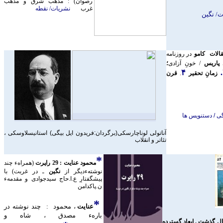
رصوان) : مذهب شرق و مذهب
غرب
نشريات/ نقطه
/ نگين
الات کامو
در روزنامه
ِ پاريس
/ خونِ آزادی
؛
۴
زمانِ تحقير
.
قرن
يگی / دستنويس ها
آناتولی لوناچارسکی(برگردان:فريدون ايل بيگی) استانيسلاوسکی ،
تئاتر و انقلاب
*
محمود عنايت : 29 راپرت
(همراهء چند
نوشتهءديگر از
نگين
ـ در غربت) با
پيشگفتارِ ع.ا.حاج سيدجوادی و مقدمهء
ن.پاکدامن
*
عنايت
، محمود : چند نوشته در
بارهء مصدق ، شاه و
سال گذشت . ابعاد گسترده