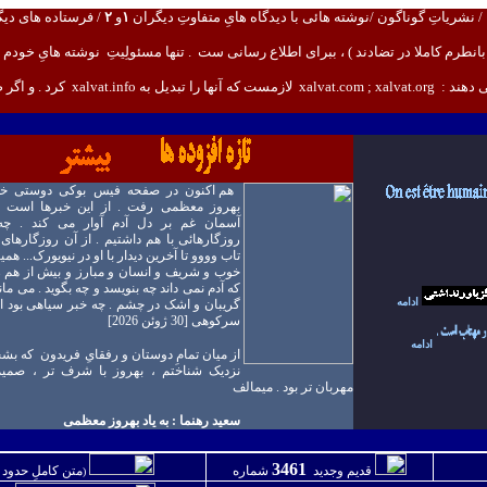
/
نشرياتِ گوناگون
/
نوشته هائی با ديدگاه هایِ متفاوتِ ديگران
۱
و
۲
/
فرستاده های ديگ
طرم کاملا در تضادند ) ، ب
برای اطلاع رسانی ست . تنها مسئولِيتِ نوشته هایِ خودم
ـ
ی دهند :
xalvat.com ; xalvat.org
لازمست که آنها را تبديل به
xalvat.info
کرد .
و اگر ص
هم اکنون در صفحه فيس بوکی دوستی خوا
بهروز معظمی رفت . از اين خبرها است 
آسمان غم بر دل آدم آوار می کند . چه
روزگارهائی با هم داشتيم . از آن روزگارهای 
تاب وووو تا آخرين ديدار با او در نيويورک... هم
خوب و شريف و انسان و مبارز و بيش از هم ر
که آدم نمی داند چه بنويسد و چه بگويد . می ما
ادامه
گريبان و اشک در چشم . چه خبر سياهی بود اي
سرکوهی [30 ژوئن 2026]
ادامه
از ميان تمامِ دوستان و رفقایِ فريدون که بش
نزديک شناختم ، بهروز با شرف تر ، صمي
vendredi, 03. jui
مهربان تر
بود
. ميمالف
سعيد رهنما : به ياد بهروز معظمی
3461
قديم وجديد
شماره
متن کاملِ
حدود
000
(