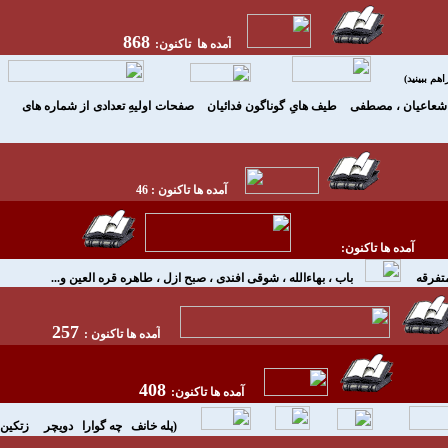
868
آمده ها تاکنون:
هم ببينيد)
شعاعيان ، مصطفی
طيف هایِ گوناگون فدائيان
صفحات اوليهِ تعدادی از شماره های
آمده ها تاکنون : 46
255
آمده ها تاکنون:
تفرقه
باب ، بهاءالله ، شوقی افندی ، صبح ازل ، طاهره قره العين و...
257
آمده ها تاکنون :
408
آ
مده
ها تاکنون:
(
پله
خانف
چه
گوارا
دويچر
زتکين