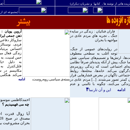
زيده هائی از نوشته ها ، کتابها و نشريات
ديکران)
(هم
(مجموعه ای از ا
فاران فنائيان : زندگی در سايهء
آروین پویان
:
جنگ ـ تجربه هایِ مردم عادی در
ذهن جمعی ایران
مواجهه با بحرا
ن
سازوکار دفاعیِ
فردی، نوستالژ
احساس بی‌ثبات
در روایت‌های عمومی از جنگ،
زندگی فعال می‌
توجه اغلب به سطحی معطوف
حس امنیت، به خ
ت‌ها، ارتش‌ها و تصمیم‌های سیاسی نقش
به دلیل «پای
اما جنگ، پیش از آنکه پدیده‌ای صرفاً نظامی
قابل‌کنترل ب
ه‌ای اجتماعی است که زندگی روزمره‌ی
مکانیسم در 
گرگون می‌کند. خانه‌ها، محله‌ها، روابط
می‌کند. هنگامی 
اجتماعی ناگهان در معرض فشارهایی قرار
بسته‌ی سیاسی روبه‌روست،
ادامه
 کمتر تصور می‌شدند. [...] مردم عادی در
دگی می‌کنند، چگونه با ناامنی و عدم
۴
ادامه
اين و آن تارنما
احمدکاظمی موسوی
چه می فهميديم ؟
آيا زوال قدرت ا
بحران مشروعيت بود