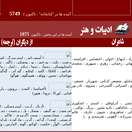
5749
:
آمده ها در "کتابخانه" ، تاکنون
18
75
آمده ها در اين بخش ، تاکنون
:
(
آستورياس ، استرينبرگ ، اشتا
زاد ، ابتهاج ، اخوان ، اعتضامی ، افراشته ،
برشت ، بکت ، بورخس ، پو ، پوشکين ، تاگور ، ت
هبهانی ، رحمانی ، زهری ، سپهری ، سعيدی
داستايوسکی ، دوبوآر ، دوما ، ديکنز ، راسل ، رولا
،
فرانس ،
کافکا ، کامو ، کوئليو ، گورکی ، گوگول
موپاسان ، نسين ، وولف ، همينگوی ، هوگو
)
املو ، شفيعی کدکنی ، شهريار ، عشقی ،
 ، کسرائی ، گلسرخی ، منزوی ، نادر پور
(
آخماتووا ، اليوت ، بروتون ، پا
قپانی ، لورکا ، نرودا ، هيوز
)
تشی ، آذراوغلی ، اسدی ،
اشکوری
(
آربال ، آرنت ، آستروسکی ، افل
، باباچاهی ، باديه نشين ، پرنگ ، توللی ،
آندرسون ، تورگينف ، بونوئل ، بل ، پروست ، دو
ائی ، شاهرودی ، شيون ،
عارف ،
ق
ائم
سلين ، سولژنستين ، سنت اگروپری ، فاکنر ، ف
ميرزاده ،
لاهوتی ،
هنرمندی و ...
)
کريستی ، کوندرا ، گراس ، گرين ، مارکوزه ، مُراويا 
البياتی ، الوآر ، حکمت ، کوکتو ، گوته ، لامارتين ، و