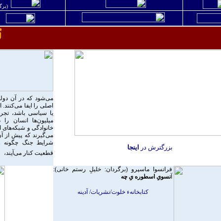
(برگ
می‌شود که در آن دول
اصلی را ایفا می‌کنند. 
یا سیاسی باشد، تجرب
میلیون‌ها انسان را د
خانوادگی و شبکه‌های 
می‌گیرند که پیش از آن
شرایط جنگ چگونه زن
بزرگترش در
اينجا
قطعیت کنار می‌آیند،
فرانسوا ماسپرو (برگردان: خليلِ رستم خانی):
آ
نسویِ اسطوره یِ چه
کتابخانهء خلوت/نشريات/ آدينه