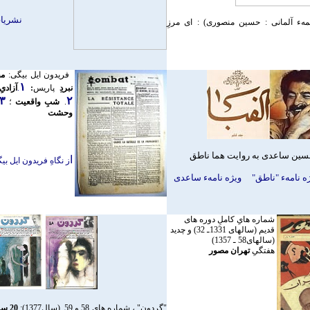
نشريات
مهء آلمانی : حسين منصوری) : ای مرزِ
فريدون ايل بيگی:
مق
۱
نبردِ
پاريس
:
.
آزادی
۳.
۲
.
شبِ واقعيت
؛
وحشت
سین ساعدی به روایت هما ناطق
ا
ز نگاهِ فريدون ايل ب
ه نامهء "ناطق"
ويژه نامهء ساعدی
شماره هایِ کاملِ دوره های
قديم (سالهای
1331ـ 32) و چديد
(سالهای58 ـ 1357)
هفتگیِ
تهران مصور
"
گردون" ، شماره های 58 و 59
(سال1377):
20 