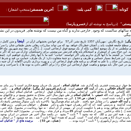
)
کوتاه
:
کمی بلند
:
آخرين همسفر
(منتخبِ اشعار)
:
نيستی
"
(
درپاسخ به نوشته ای از
خسرو پارسا
)
 سالهای
سالست که وجود ِ خارجی ندارند و گناه من نیست که نوشته ھای ِ فريدون در اين نشريا
بیگی
اينجا
يگی
]
تاريخِ نگارش : مهرـآبان 1357 تاريخ نشر: آذر57 برایِ خواندنِ بخشهائی ازآن در
و متن کامل د
 در سطح جامعه فعلیت یابد ــ آنچنان خطرناک خواهد بود که می تواند مبارزات رهائی بخش طبقاتی شان را س
یم سلطنتی نه از یک موضع انقلابی، بلکه از یک موضع فوق ارتجاعی است.
شد. این جناح پس از استقرار و استحکام پایه های قدرتش سرنوشتی برای زحمتکشان تدارک می دید که اگر نه 
د آورد. این شرایط بسیار حساس و ظریف و دشوار، دو جنبۀ متفاوت دارد: از یک طرف، حمایت بی قید و شرط از 
ژیمی این جناح ــ با علم به اهداف و برنامه های فوق ارتجاعی آن ــ و بهره برداری نکردن آگاهانه از آن ج
ر عین حال باید موضع و ماهیت فوق ارتجاعی این جناح را ( برای آگاهی دادن به توده ها )، با صراحت و شدت اف
سط جهار تروريست قشری پايه گذاری شد.
فدائيان اسلام
، امروز يک جريان وسيع فکری است با زير بنای مشر
ت الاسلام خلخالي
و رهبر آن
آيت الله خميني
است .
(و.رازي
[فريدون ايل بيگی]
: فدائيانِ اسلام و...
تكثير ا
يت الله كاشاني هرجا كه منافعِ خاص ِ او ايجاب ميكرد ، به توقعاتِ فوق ِ ارتجاعي ِ فدائيان اسلام (مثلا در زمين
ا
گر پيوندِ آيت الله
خميني
با
فدائيانِ اسلام
در طيِ چهل سالِ اخير محتاج به تحقيقِ وسيع تر و فاكتهايِ بي
اخته و اثبات شده است .
( همان ، ص 14 ) .
ا
ين چه معمائيست كه از صد سالِ پيش تاكنون ، هرگاه كه توده ه
آيت الله خميني
را در مقابلِ خود يافتند . عليرغمِ تمامِ هوچيگريها بالاخره بايد باين سئوال مشخص پاسخ داد
انگشت گذاشته و بدرستي گفته اند كه اكثرِ رهبرانِ جبههء ملي و دكتر
مصدق
، خواهانِ سرنگونيِ رژيمِ
شاه
ن
نت كردن شاه موافق بودند و هم با حكومت كردنِ او . مهمتر از آن اينكه : نه تنها روحانيت در مجموع بلكه حتي 
باشند [...] بلكه برعكس : پس از شكستِ كودتايِ
25
مرداد و فرار شاه ، روحانيت در مجموع ( البته حاكمانِ جديد
ازي ، همه اش دوز و كلك كه چه بشود ؟
"
ثابت
"
بشود در يكصد سالِ اخير هر جنبشي در ايران بوجود آ
42 و هجرتِ امامِ امت
"
است .گيريم كه همهء اينها
"
ثابت
"
شد ، بعد چه ميشود ؟ در اينحال ،
نصد ساله، رژيمِ آريامهري را
"
ثابت
"
كرده بودند ...
( همان ، ص 53 ) .
برچيده هائِ از " فدائيان اس