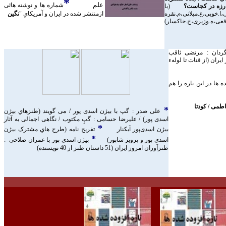
*
علم
شماره ها و نوشته هائی
بارزه در کجاست؟
(با
ا.خويی،ع.ميلانی،م.نقره
ازمنتشر شده در ايران و آمريکایِ "
نگين
فعی،ه.وزيری،خ.خاکسا
ر
)
ردان : مرتضی ثاقب
يران (از قنات تا لولهء
 ها در اين باره را هم
طمی / کودتا
*
علی صدر : گپ با بيژن اسدی پور / می گويند (طنزهایِ بيژن
اسدی پور) /
عليرضا حسامی : گپِ مکتوب
/
نگاهی اجمالی به آثار
*
بیژن اسدی‌پور آبکنار
ت
فريح نامه (طرح هایِ مشترک بيژن
*
اسدی پور و پرويز شاپور
)
بيژن
اسدی پور با عمران
صلاحی :
طنزآوران امروز ايران (51 داستان طنز از 40 نويسنده)