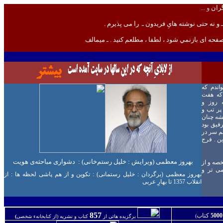
ران
و ...
 و نه حتی نوشته هایِ فريدون ـ
را می پذيرم .
فحه ای بازنمي شود ، لطفا ، مطلعم کنيد .
ـ
ميمالف
ندم که
که هفت
 روز و
پر تب و
يشه چنان
فيق بود
نم سر در
ن . فرج
بهروز معظمی
(
ویرایش
:
خلیل رستم‌خانی
)
:
دشواری مباحثه‌ی هویت
خصه و از
می تر و
ب
هروز معظمی (برگردان : خليل رستمانی) : تکوين و از هم پاشی لحظه ها : از
انقلاب 1357 تا بهارِ عربی
85
7
5
کتاب
)
برگزيده هائی از
کتاب و نشريه (از کتابخانهء
شخصی
)