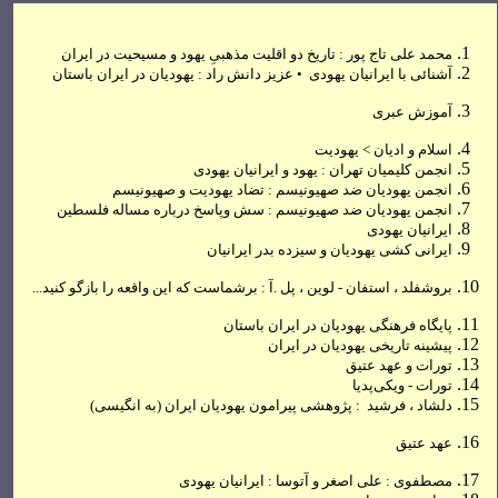
محمد علی تاج پور : تاريخ دو اقليت مذهبیِ يهود و مسيحيت در ايران
آشنائی با ایرانیان یهودی •
عزیز دانش راد :
یهودیان در ایران باستان
آموزش عبری
اسلام و ادیان > یهودیت
انجمن کلیمیان تهران :
یهود و ایرانیان یهودی
انجمن یهودیان ضد صهیونیسم :
تضاد یهودیت و صهیونیسم
انجمن یهودیان ضد صهیونیسم : سش وپاسخ درباره مساله فلسطین
ایرانیان یهودی
ایرانی كشی
یهودیان
و سیزده بدر ایرانیان
بروشفلد ، استفان - لوین ، پل .آ : برشماست که این واقعه را بازگو کنید...
پایگاه فرهنگی یهودیان در ایران باستان
پیشینه تاریخی یهودیان در ایران
تورات
و عهد عتیق
تورات
- ویکی‌پدیا
دلشاد
،
فرشید : پژوهشی پیرامون یهودیان ایران
(به انگیسی)
عهد عتیق
مصطفوی : علی اصغر و آتوسا : ایرانیان یهودی