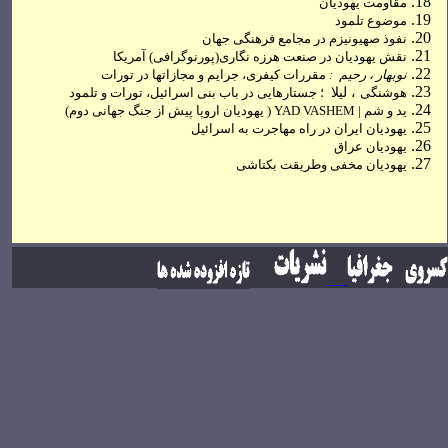
مقاومت
یهودیان
موضوع تلمود
نفوذ صهیونیزم در مجامع فرهنگی جهان
نقش
یهودیان
در صنعت هرزه نگاری(پورنوگرافی) آمریکا
نوبهار ، رحیم :
مقررات كیفرى، جرایم و مجازات‏ها در تورات
هوشنگی
،
لیلا
؛ جستارها
ی
ی در باب بنی ا
سرائیل
،
تورات
و تلمود
ی
د و شم | YAD VASHEM
(
یهودیان اروپا پیش از جنگ جهانی دوم)
یهودیان
ایران در راه مهاجرت به اسرائیل
یهودیان
عراق
یهودیان مخفی وطریقت بكتاشی