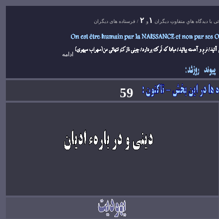
۲
۱
ی با ديدگاه هایِ متفاوتِ ديگران
و
/
فرستاده های ديگران
ادامه
samedi, 23. novembre 2024
59