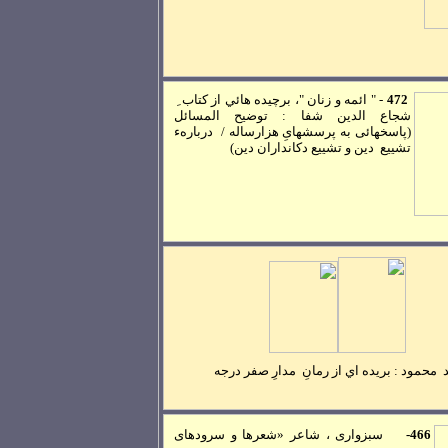
472
-
" ائمه و زنان "، برچيده هائي از کتاب ِ
شجاع الدين شفا : توضيح المسائل
(پاسخهائی به پرسشهایِ هزارساله / دربارهء
تشييع دين و تشييع دکانداران دين)
محمود :
بريده اي از رمانِ مدارِ صفر درجه
466-
سبزواری ، شاعر «شعرها و سرودهای