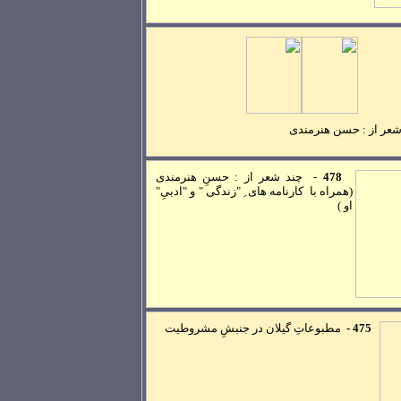
شعر از : حسن هنرمندی
478
-
چند شعر از : حسنِ هنرمندی
(همراه با کارنامه های ِ "زندگی " و "ادبیِ"
او )
475 -
مطبوعاتِ گيلان در جنبشِ مشروطيت