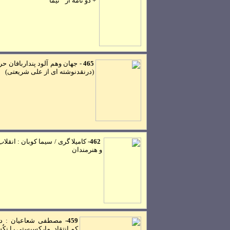
+ دو نامه از " نيما
"
465
-
جهان وهم آلود پنداربافان حر
(درنقدنوشته ای از علی شريعتی)
462
-
کاميلا گری / سيما کوبان : انقلاب
و هنرمندان
459-
مصطفی شعاعيان : د
کم انتقاد ِ مارکسيستی را نک