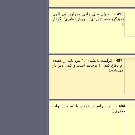
490 -
جهان بينی مادی وجهان بينی الهی
(ميزگردِ مصباح يزدی/ سروش/ طبری/ نگهدار
)
487
-
کرامت دانشيان :
"
من بايد از عقيده
ام دفاع کنم
"
( پرحجم است و کمی دير باز
می شود)
484 -
در سرآسياب دولاب با "سيد" [
نواب
صفوی ]