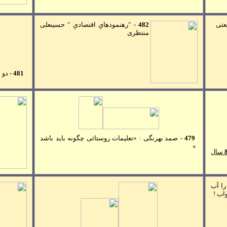
يعتی
482
-
"رهنمودهایِ اقتصادیِ " حسينعلی
منتظری
481 -
دو 
479
-
صمد بهرنگی : «تعليمات روستائی چگونه بايد باشد
»
سال
را آب
اب !