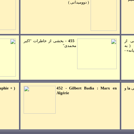
( دووميدانی )
ی از
455
-
بخشی از خاطرات
"اکبر
( به
محمدی"
انه» -
 ها و
Gilbert Badia : Marx en
-
452
aphie + )
Algérie