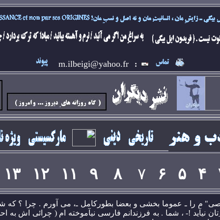
m.ilbeigi@yahoo.fr
:
۱۳
۱۲
۱۱
۹
۸
۷
۶
۵
۴
شخصی" م را ـ عموما بخشی و بعضا بطورکامل ـ، می آورم . چرا ؟ که شايد
ِتان نيآيد !- ، شما . به فرزندانم فارسی نيآموخته ام ( چرائی اش به ا