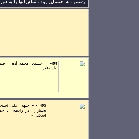
رفتنم ، به احتمال ِ زياد ، تمام ِ انها را به 
98
4
-
حسين محمدزاده صدي
عاشيقلار
495
- « جبههء ملی (سنج
بختيار ) در رابطه با جمه
اسلامی»