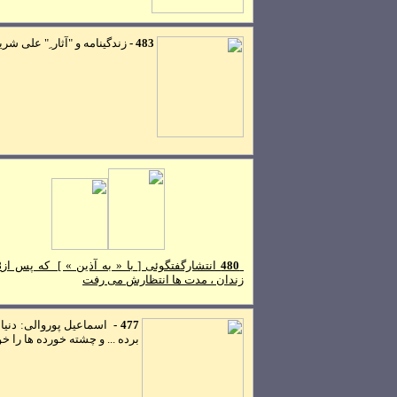
483
-
زندگينامه و "آثار ِ" علی شر
480
انتشارگفتگوئی [ با « به آذين » ] که پس از
8
زندان ، مدت ها انتظارش می رفت
477 -
اسماعيل پوروالی: دنيا 
برده ... و چشته خورده ها را خو