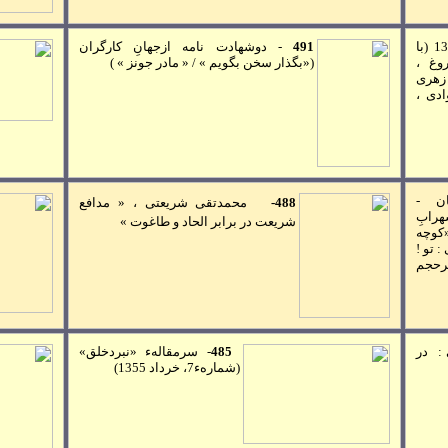
(با
491
-
دوشهادت نامه ازجهانِ کارگران
وغ ،
(«بگذار سخن بگويم » / « مادر جونز » )
زهری
ادی ،
ن
-
488-
محمدتقی شريعتی ، « مدافع
رابِ
شريعت در برابر الحاد و طاغوت »
کوچه
تو !
رحجم
:
در
485
-
سرمقالهء «
نبردخلق»
(شمارهء
7
، خرداد
1355
)