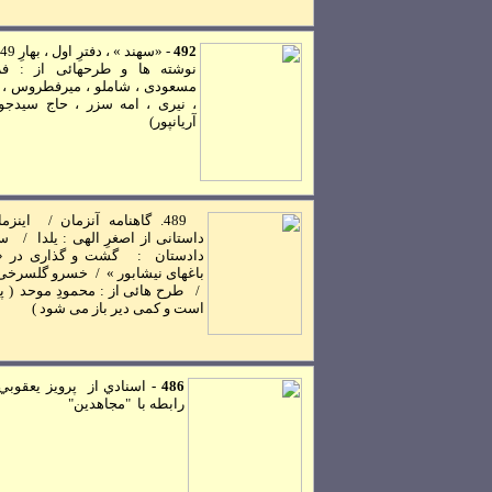
492
-
«سهند » ، دفترِ اول ، بهارِ 1349
نوشته ها و طرحهائی از : فر
مسعودی ، شاملو ، ميرفطروس ، 
، نيری ، امه سزر ، حاج سيدجو
آريانپور
)
489.
گاهنامه آنزمان
/
اينزما
داستانی از اصغرِ الهی : يلدا
/
سه
دادستان :
گشت و گذاری در «
باغهای نيشابور »
/
خسرو گلسرخی : 
/
طرح هائی از : محمودِ موحد
( پ
است و کمی دير باز می شود )
486 -
اسنادي از پرويز يعقوبي 
رابطه با
"مجاهدين"