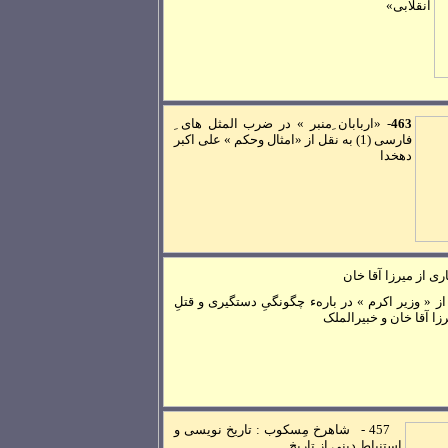
انقلابی»
463
-
«اربابان ِمنبر » در ضرب المثل های ِ
فارسی (
1
)
به نقل از «امثال وحکم » علی اکبر
دهخدا
ری از ميرزا آقا خان
از « وزير اکرم » در بارهء چگونگیِ دستگيری و قتلِ
زا آقا خان و خبيرالملک
457
-
شاهرخ مِسکوب : تاريخ نويسی و
استنباط دينی از تاريخ