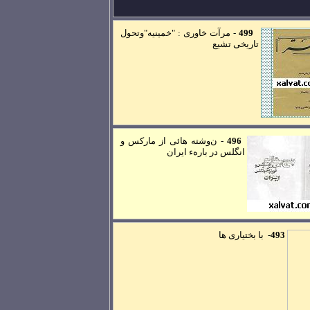
499
-
مر
آت خاوری
:
"خمينيه"وتحول
تاريخی تشيع
496
-
ن
وشته هائی از مارکس و
انگلس در بارهء ايران
493
-
با بختياری ها