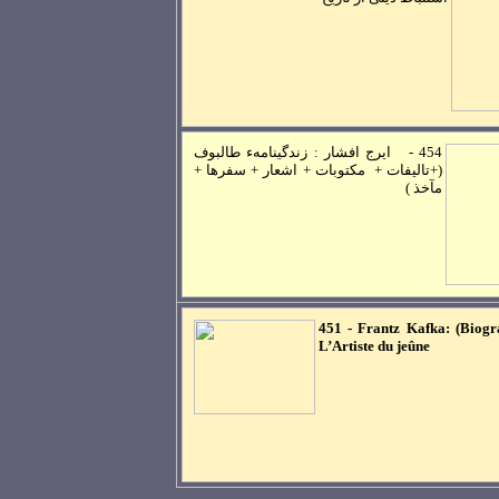
454 -
ايرج افشار : زندگينامهء طالبوف
(+تاليفات + مکتوبات + اشعار + سفرها +
مآخذ )
451
-
Frantz Kafka: (Biogr
L’Artiste du jeûne