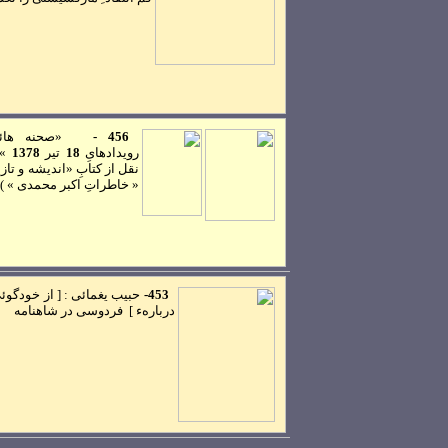
456 -
«صحنه هائ
رويدادهایِ
18
تير
1378
»
نقل از کتابِ «انديشه و تازي
« خاطراتِ اکبر محمدی » )
453-
حبيب يغمائی : [ از خودگوئی
دربارهء ] فردوسی در شاهنامه