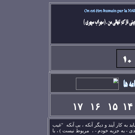
۱۷
۱
۶
۱
۵
۱
۴
 به کار آيند و ديگر آنکه ، بی آنکه "غيب
حدی - به جزبه خودم - ، مربوط نيست ) ، با