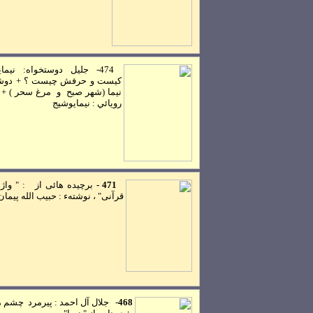
474-
جليل دوستخواه:
نيما
کيست و حرفش چيست ؟ + دوشع
نيما (شهر صبح و مرغ سحر ) +
رويائي : نيمايوشيج
471 -
برچيده هائی از : " واژه
قرآنی" ، نوشتهء : حبيب الله پيمان
468
-
جلال آل احمد
:
پيرمرد چشم م