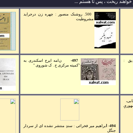
دور خواهند ريخت ، پس تا هستم ...
500. روشنک منصور :
چهره زن درجرايد
مشروطيت
ق :
497
-
ن
امه ايرج اسکندری به
"کميته مرکزی ح . ک شوروی
"
ابی،
وریِ
494
-
ا
براهيم مير فخرائی :
سندِ منتشر نشده ای از سردار
جنگل