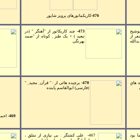
476-
کاريکماتورهای پرويز
شاپور
يوشيح
473
-
چند
کاريکاتور از "آهنگر " (در
ر از
تبعيد )
+ يک طنز ِ کوتاه از "صمد
يدالله
بهرنگی
 هایِ
470-
برچيده هائی از : " قرآن ِ مجيد ِ "
(فارسی) ابوالقاسم پاينده
469-
احمد
ا بود
467-
علی کشتگر
: بی نيازی از تملق ،