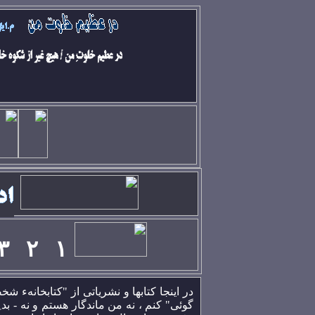
۳
۲
۱
در اينجا کتابها و نشرياتی از "کتابخانهء 
گوئی" کنم ، نه من ماندگار هستم و نه - بد 