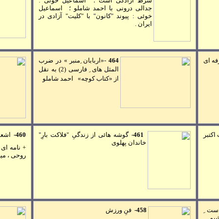
شرط آزادگی است
؛
اسماعيل خوئی :
جدالی درونی با احمد شاملو
؛
اسماعيل
خوئی : پيوند "کانون" با "کليت" آزادی در
ايران
.
فه ای
464
-
«اربابان ِمنبر » در ضرب
المثل های ِ فارسی (2)
به نقل
از «کتاب کوچه
» احمد شاملو
 اکتبر
461-
گوشه هائی از زندگیِ "فلاکت بارِ"
460-
اشعا
خاندان پهلوی
+ نامه ای 
روحی ، مير
ست ِ
458
-
فنِ ورزش
ُشيم